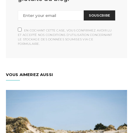
SOUSCRIRE
EN COCHANT CETTE CASE, VOUS CONFIRMEZ AVOIR LU
ET ACCEPTÉ NOS CONDITIONS D'UTILISATION CONCERNANT
LE STOCKAGE DES DONNÉES SOUMISES VIA CE
FORMULAIRE.
VOUS AIMEREZ AUSSI