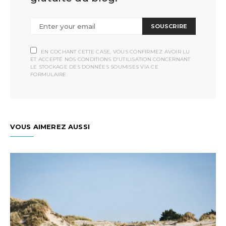
SOUSCRIRE
EN COCHANT CETTE CASE, VOUS CONFIRMEZ AVOIR LU
ET ACCEPTÉ NOS CONDITIONS D'UTILISATION CONCERNANT
LE STOCKAGE DES DONNÉES SOUMISES VIA CE
FORMULAIRE.
VOUS AIMEREZ AUSSI