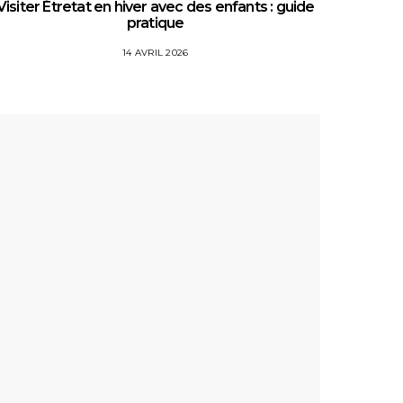
Visiter Étretat en hiver avec des enfants : guide
Top 5 
pratique
14 AVRIL 2026