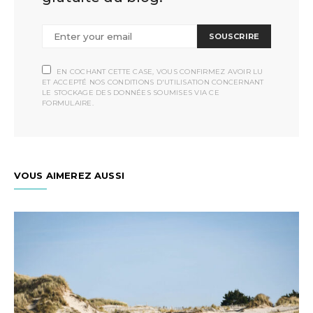
SOUSCRIRE
EN COCHANT CETTE CASE, VOUS CONFIRMEZ AVOIR LU
ET ACCEPTÉ NOS CONDITIONS D'UTILISATION CONCERNANT
LE STOCKAGE DES DONNÉES SOUMISES VIA CE
FORMULAIRE.
VOUS AIMEREZ AUSSI