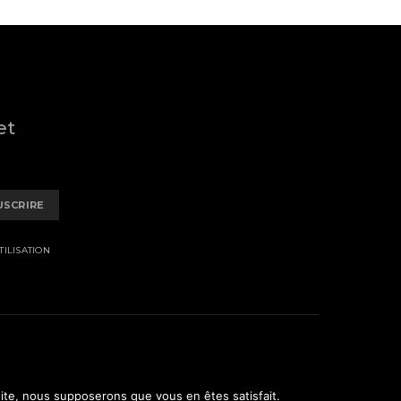
et
USCRIRE
ILISATION
 site, nous supposerons que vous en êtes satisfait.