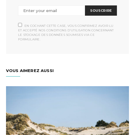
SOUSCRIRE
EN COCHANT CETTE CASE, VOUS CONFIRMEZ AVOIR LU
ET ACCEPTÉ NOS CONDITIONS D'UTILISATION CONCERNANT
LE STOCKAGE DES DONNÉES SOUMISES VIA CE
FORMULAIRE.
VOUS AIMEREZ AUSSI