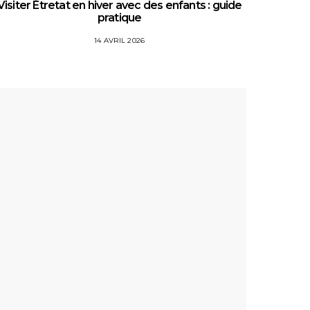
Visiter Étretat en hiver avec des enfants : guide
Top 5 
pratique
14 AVRIL 2026