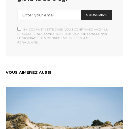
SOUSCRIRE
EN COCHANT CETTE CASE, VOUS CONFIRMEZ AVOIR LU
ET ACCEPTÉ NOS CONDITIONS D'UTILISATION CONCERNANT
LE STOCKAGE DES DONNÉES SOUMISES VIA CE
FORMULAIRE.
VOUS AIMEREZ AUSSI