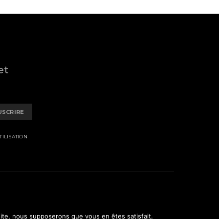
et
USCRIRE
ILISATION
 site, nous supposerons que vous en êtes satisfait.