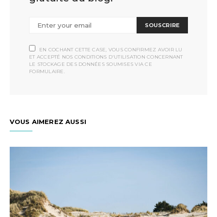
SOUSCRIRE
EN COCHANT CETTE CASE, VOUS CONFIRMEZ AVOIR LU
ET ACCEPTÉ NOS CONDITIONS D'UTILISATION CONCERNANT
LE STOCKAGE DES DONNÉES SOUMISES VIA CE
FORMULAIRE.
VOUS AIMEREZ AUSSI