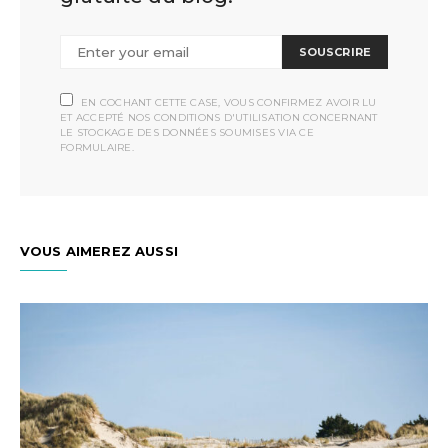
SOUSCRIRE
EN COCHANT CETTE CASE, VOUS CONFIRMEZ AVOIR LU
ET ACCEPTÉ NOS CONDITIONS D'UTILISATION CONCERNANT
LE STOCKAGE DES DONNÉES SOUMISES VIA CE
FORMULAIRE.
VOUS AIMEREZ AUSSI