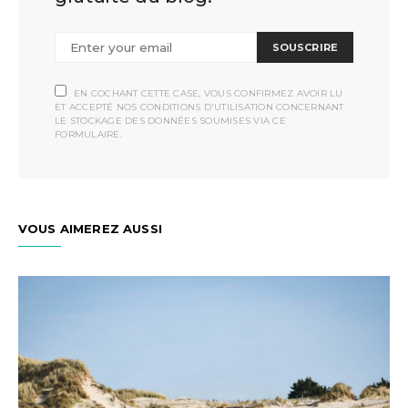
SOUSCRIRE
EN COCHANT CETTE CASE, VOUS CONFIRMEZ AVOIR LU
ET ACCEPTÉ NOS CONDITIONS D'UTILISATION CONCERNANT
LE STOCKAGE DES DONNÉES SOUMISES VIA CE
FORMULAIRE.
VOUS AIMEREZ AUSSI