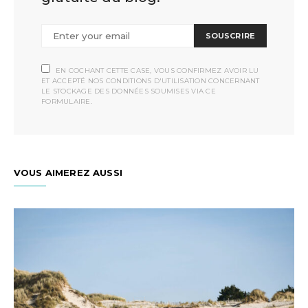
SOUSCRIRE
EN COCHANT CETTE CASE, VOUS CONFIRMEZ AVOIR LU
ET ACCEPTÉ NOS CONDITIONS D'UTILISATION CONCERNANT
LE STOCKAGE DES DONNÉES SOUMISES VIA CE
FORMULAIRE.
VOUS AIMEREZ AUSSI