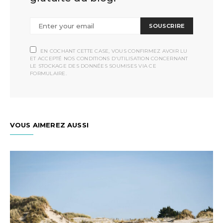
SOUSCRIRE
EN COCHANT CETTE CASE, VOUS CONFIRMEZ AVOIR LU
ET ACCEPTÉ NOS CONDITIONS D'UTILISATION CONCERNANT
LE STOCKAGE DES DONNÉES SOUMISES VIA CE
FORMULAIRE.
VOUS AIMEREZ AUSSI