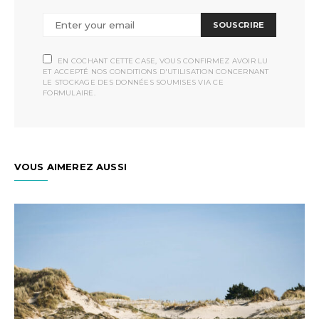
SOUSCRIRE
EN COCHANT CETTE CASE, VOUS CONFIRMEZ AVOIR LU
ET ACCEPTÉ NOS CONDITIONS D'UTILISATION CONCERNANT
LE STOCKAGE DES DONNÉES SOUMISES VIA CE
FORMULAIRE.
VOUS AIMEREZ AUSSI