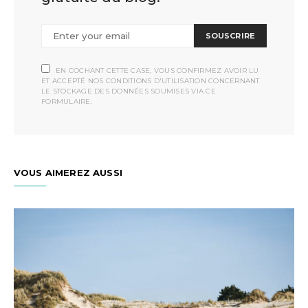
SOUSCRIRE
EN COCHANT CETTE CASE, VOUS CONFIRMEZ AVOIR LU
ET ACCEPTÉ NOS CONDITIONS D'UTILISATION CONCERNANT
LE STOCKAGE DES DONNÉES SOUMISES VIA CE
FORMULAIRE.
VOUS AIMEREZ AUSSI