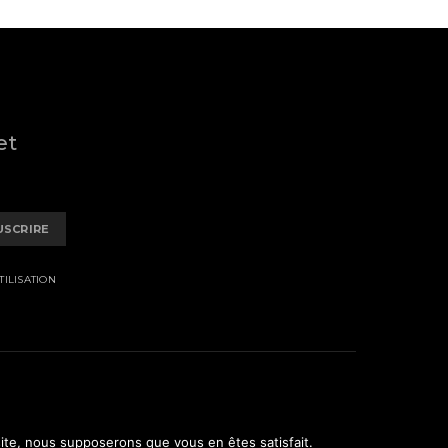
et
USCRIRE
ILISATION
 site, nous supposerons que vous en êtes satisfait.