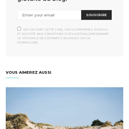
SOUSCRIRE
EN COCHANT CETTE CASE, VOUS CONFIRMEZ AVOIR LU
ET ACCEPTÉ NOS CONDITIONS D'UTILISATION CONCERNANT
LE STOCKAGE DES DONNÉES SOUMISES VIA CE
FORMULAIRE.
VOUS AIMEREZ AUSSI