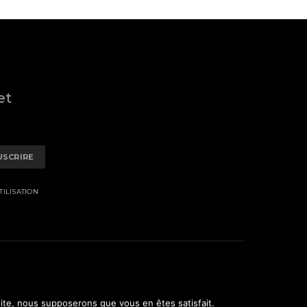
et
USCRIRE
ILISATION
 site, nous supposerons que vous en êtes satisfait.