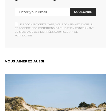
SOUSCRIRE
EN COCHANT CETTE CASE, VOUS CONFIRMEZ AVOIR LU
ET ACCEPTÉ NOS CONDITIONS D'UTILISATION CONCERNANT
LE STOCKAGE DES DONNÉES SOUMISES VIA CE
FORMULAIRE.
VOUS AIMEREZ AUSSI