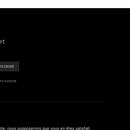
et
USCRIRE
ILISATION
 site, nous supposerons que vous en êtes satisfait.