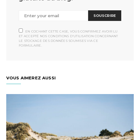
SOUSCRIRE
EN COCHANT CETTE CASE, VOUS CONFIRMEZ AVOIR LU
ET ACCEPTÉ NOS CONDITIONS D'UTILISATION CONCERNANT
LE STOCKAGE DES DONNÉES SOUMISES VIA CE
FORMULAIRE.
VOUS AIMEREZ AUSSI