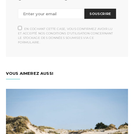
SOUSCRIRE
EN COCHANT CETTE CASE, VOUS CONFIRMEZ AVOIR LU
ET ACCEPTÉ NOS CONDITIONS D'UTILISATION CONCERNANT
LE STOCKAGE DES DONNÉES SOUMISES VIA CE
FORMULAIRE.
VOUS AIMEREZ AUSSI