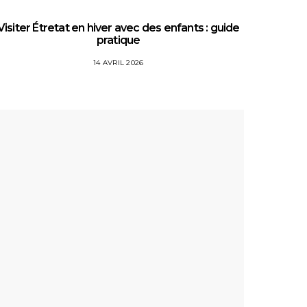
Visiter Étretat en hiver avec des enfants : guide
Top 5 
pratique
14 AVRIL 2026