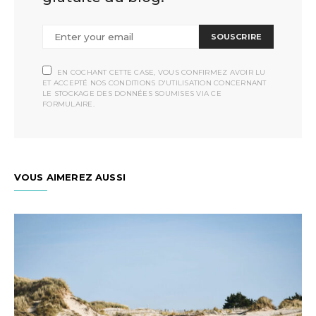
SOUSCRIRE
EN COCHANT CETTE CASE, VOUS CONFIRMEZ AVOIR LU
ET ACCEPTÉ NOS CONDITIONS D'UTILISATION CONCERNANT
LE STOCKAGE DES DONNÉES SOUMISES VIA CE
FORMULAIRE.
VOUS AIMEREZ AUSSI