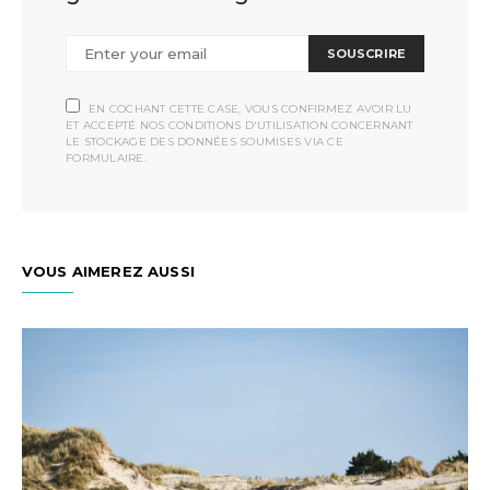
SOUSCRIRE
EN COCHANT CETTE CASE, VOUS CONFIRMEZ AVOIR LU
ET ACCEPTÉ NOS CONDITIONS D'UTILISATION CONCERNANT
LE STOCKAGE DES DONNÉES SOUMISES VIA CE
FORMULAIRE.
VOUS AIMEREZ AUSSI