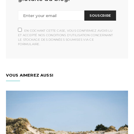
SOUSCRIRE
EN COCHANT CETTE CASE, VOUS CONFIRMEZ AVOIR LU
ET ACCEPTÉ NOS CONDITIONS D'UTILISATION CONCERNANT
LE STOCKAGE DES DONNÉES SOUMISES VIA CE
FORMULAIRE.
VOUS AIMEREZ AUSSI