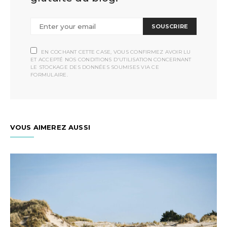
SOUSCRIRE
EN COCHANT CETTE CASE, VOUS CONFIRMEZ AVOIR LU
ET ACCEPTÉ NOS CONDITIONS D'UTILISATION CONCERNANT
LE STOCKAGE DES DONNÉES SOUMISES VIA CE
FORMULAIRE.
VOUS AIMEREZ AUSSI