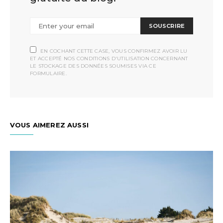
SOUSCRIRE
EN COCHANT CETTE CASE, VOUS CONFIRMEZ AVOIR LU
ET ACCEPTÉ NOS CONDITIONS D'UTILISATION CONCERNANT
LE STOCKAGE DES DONNÉES SOUMISES VIA CE
FORMULAIRE.
VOUS AIMEREZ AUSSI