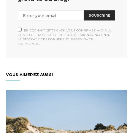
SOUSCRIRE
EN COCHANT CETTE CASE, VOUS CONFIRMEZ AVOIR LU
ET ACCEPTÉ NOS CONDITIONS D'UTILISATION CONCERNANT
LE STOCKAGE DES DONNÉES SOUMISES VIA CE
FORMULAIRE.
VOUS AIMEREZ AUSSI