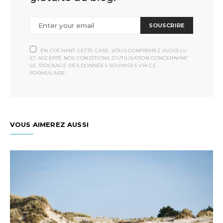
SOUSCRIRE
EN COCHANT CETTE CASE, VOUS CONFIRMEZ AVOIR LU
ET ACCEPTÉ NOS CONDITIONS D'UTILISATION CONCERNANT
LE STOCKAGE DES DONNÉES SOUMISES VIA CE
FORMULAIRE.
VOUS AIMEREZ AUSSI