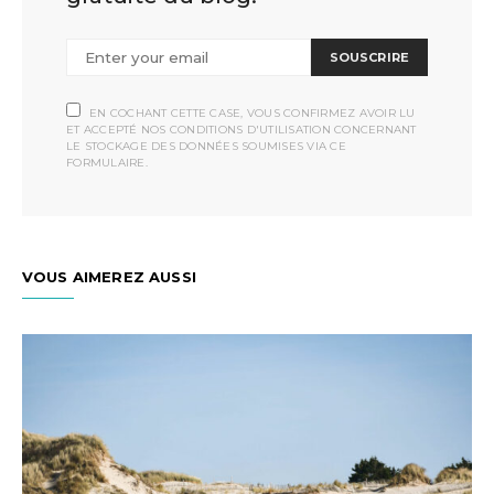
SOUSCRIRE
EN COCHANT CETTE CASE, VOUS CONFIRMEZ AVOIR LU
ET ACCEPTÉ NOS CONDITIONS D'UTILISATION CONCERNANT
LE STOCKAGE DES DONNÉES SOUMISES VIA CE
FORMULAIRE.
VOUS AIMEREZ AUSSI