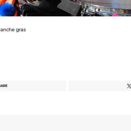
manche gras
HARE