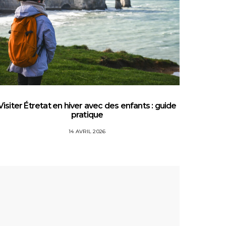
Visiter Étretat en hiver avec des enfants : guide
Top 5 
pratique
14 AVRIL 2026