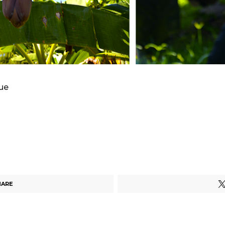
ue
HARE