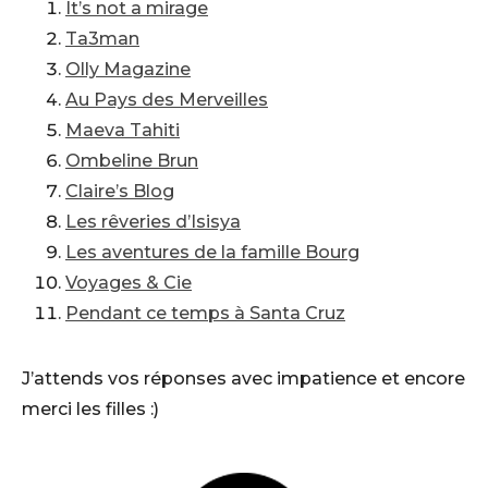
It’s not a mirage
Ta3man
Olly Magazine
Au Pays des Merveilles
Maeva Tahiti
Ombeline Brun
Claire’s Blog
Les rêveries d’Isisya
Les aventures de la famille Bourg
Voyages & Cie
Pendant ce temps à Santa Cruz
J’attends vos réponses avec impatience et encore
merci les filles :)