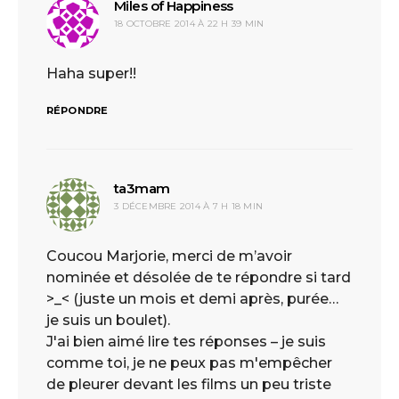
Miles of Happiness
dit :
18 OCTOBRE 2014 À 22 H 39 MIN
Haha super!!
RÉPONDRE
ta3mam
dit :
3 DÉCEMBRE 2014 À 7 H 18 MIN
Coucou Marjorie, merci de m’avoir
nominée et désolée de te répondre si tard
>_< (juste un mois et demi après, purée…
je suis un boulet).
J'ai bien aimé lire tes réponses – je suis
comme toi, je ne peux pas m'empêcher
de pleurer devant les films un peu triste