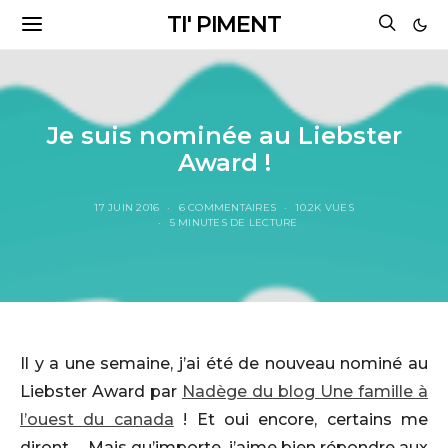
TI' PIMENT
Je suis nominée au Liebster
Award !
17 JUIN 2016
6 COMMENTAIRES
10.2K VUES
5 MINUTES DE LECTURE
Il y a une semaine, j’ai été de nouveau nominé au
Liebster Award par
Nadège du blog Une famille à
l’ouest du canada
! Et oui encore, certains me
diront … Mais qu’importe, j’aime bien répondre aux