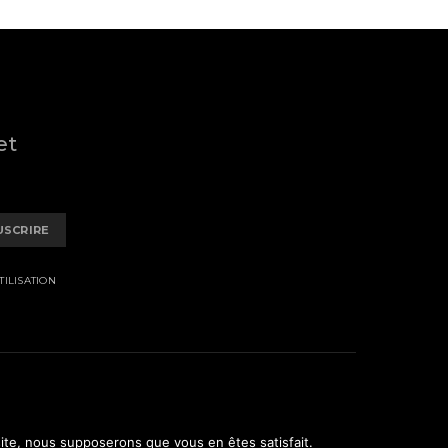
et
USCRIRE
ILISATION
 site, nous supposerons que vous en êtes satisfait.