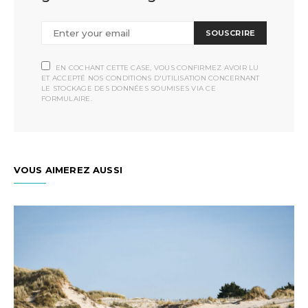
SOUSCRIRE
EN COCHANT CETTE CASE, VOUS CONFIRMEZ AVOIR LU
ET ACCEPTÉ NOS CONDITIONS D'UTILISATION CONCERNANT
LE STOCKAGE DES DONNÉES SOUMISES VIA CE
FORMULAIRE.
VOUS AIMEREZ AUSSI