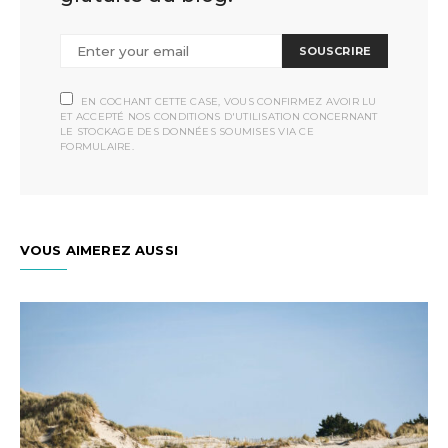
SOUSCRIRE
EN COCHANT CETTE CASE, VOUS CONFIRMEZ AVOIR LU
ET ACCEPTÉ NOS CONDITIONS D'UTILISATION CONCERNANT
LE STOCKAGE DES DONNÉES SOUMISES VIA CE
FORMULAIRE.
VOUS AIMEREZ AUSSI