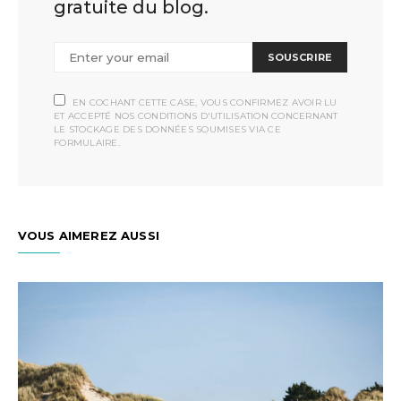
gratuite du blog.
SOUSCRIRE
EN COCHANT CETTE CASE, VOUS CONFIRMEZ AVOIR LU
ET ACCEPTÉ NOS CONDITIONS D'UTILISATION CONCERNANT
LE STOCKAGE DES DONNÉES SOUMISES VIA CE
FORMULAIRE.
VOUS AIMEREZ AUSSI