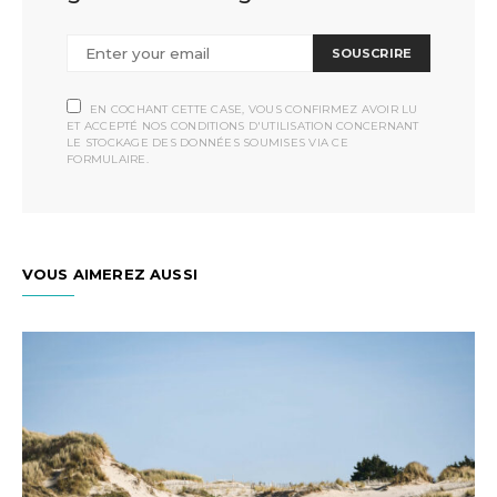
SOUSCRIRE
EN COCHANT CETTE CASE, VOUS CONFIRMEZ AVOIR LU
ET ACCEPTÉ NOS CONDITIONS D'UTILISATION CONCERNANT
LE STOCKAGE DES DONNÉES SOUMISES VIA CE
FORMULAIRE.
VOUS AIMEREZ AUSSI