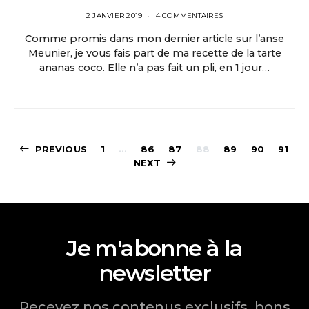
2 JANVIER 2019
4 COMMENTAIRES
Comme promis dans mon dernier article sur l’anse
Meunier, je vous fais part de ma recette de la tarte
ananas coco. Elle n’a pas fait un pli, en 1 jour…
Pagination
PREVIOUS
1
…
86
87
88
89
90
91
NEXT
des
publications
Je m'abonne à la
newsletter
Recevez nos contenus exclusifs, bons