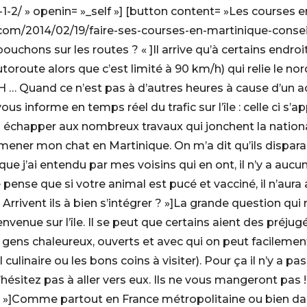
-2/ » openin= »_self »] [button content= »Les courses e
t.com/2014/02/19/faire-ses-courses-en-martinique-conseil
e bouchons sur les routes ? « ]Il arrive qu’à certains endro
autoroute alors que c’est limité à 90 km/h) qui relie le no
 … Quand ce n’est pas à d’autres heures à cause d’un ac
s informe en temps réel du trafic sur l’île : celle ci s’a
 échapper aux nombreux travaux qui jonchent la natio
amener mon chat en Martinique. On m’a dit qu’ils disparais
j’ai entendu par mes voisins qui en ont, il n’y a aucun so
 pense que si votre animal est pucé et vacciné, il n’aura
rrivent ils à bien s’intégrer ? »]La grande question qui
ienvenue sur l’île. Il se peut que certains aient des préju
 gens chaleureux, ouverts et avec qui on peut facilement
ulinaire ou les bons coins à visiter). Pour ça il n’y a pas
hésitez pas à aller vers eux. Ils ne vous mangeront pas ! [
? »]Comme partout en France métropolitaine ou bien dan