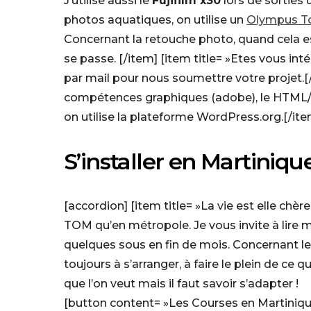
J’utilise aussi le
Fujifilm x30
lors de sorties 
photos aquatiques, on utilise un
Olympus T
Concernant la retouche photo, quand cela es
se passe. [/item] [item title= »Etes vous i
par mail pour nous soumettre votre projet.[
compétences graphiques (adobe), le HTML/C
on utilise la plateforme WordPress.org.[/ite
S’installer en Martiniqu
[accordion] [item title= »La vie est elle chèr
TOM qu’en métropole. Je vous invite à lire 
quelques sous en fin de mois. Concernant les
toujours à s’arranger, à faire le plein de ce
que l’on veut mais il faut savoir s’adapter !
[button content= »Les Courses en Martinique 