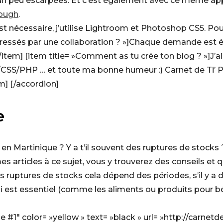
un peu escarpées. Et c’est également avec ce même appar
ough
.
t nécessaire, j’utilise Lightroom et Photoshop CS5. Pou
ntéressés par une collaboration ? »]Chaque demande est 
/item] [item title= »Comment as tu crée ton blog ? »]J’
SS/PHP … et toute ma bonne humeur :) Carnet de Ti’ Pi
m] [/accordion]
e
e en Martinique ? Y a t’il souvent des ruptures de stocks 
mes articles à ce sujet, vous y trouverez des conseils e
 ruptures de stocks cela dépend des périodes, s’il y a 
 qui est essentiel (comme les aliments ou produits pour b
#1″ color= »yellow » text= »black » url= »http://carnet