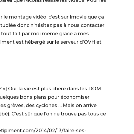
eil que Nicolas réalise les vidéos. Pour les
r le montage vidéo, c’est sur Imovie que ça
étudiée donc n’hésitez pas à nous contacter
ai tout fait par moi même grâce à mes
ment est hébergé sur le serveur d’OVH et
? »] Oui, la vie est plus chère dans les DOM
t quelques bons plans pour économiser
des grèves, des cyclones … Mais on arrive
ébé). C’est sûr que l’on ne trouve pas tous ce
detipiment.com/2014/02/13/faire-ses-