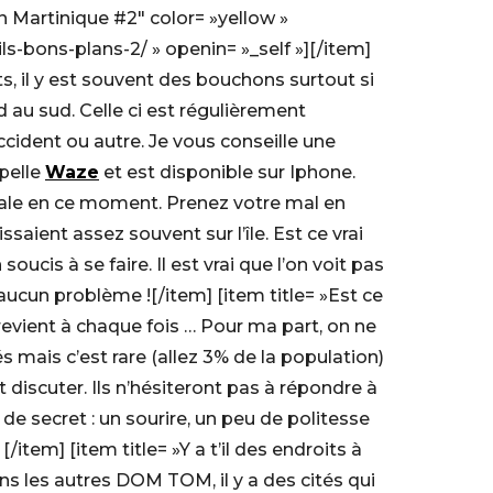
n Martinique #2″ color= »yellow »
s-bons-plans-2/ » openin= »_self »][/item]
its, il y est souvent des bouchons surtout si
rd au sud. Celle ci est régulièrement
cident ou autre. Je vous conseille une
ppelle
Waze
et est disponible sur Iphone.
nale en ce moment. Prenez votre mal en
saient assez souvent sur l’île. Est ce vrai
ucis à se faire. Il est vrai que l’on voit pas
 aucun problème ![/item] [item title= »Est ce
 revient à chaque fois … Pour ma part, on ne
gés mais c’est rare (allez 3% de la population)
 discuter. Ils n’hésiteront pas à répondre à
 de secret : un sourire, un peu de politesse
/item] [item title= »Y a t’il des endroits à
s les autres DOM TOM, il y a des cités qui