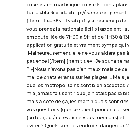
courses-en-martinique-conseils-bons-plans-1
text= »black » url= »http://carnetdetipimen
[item title= »Est il vrai qu’il y a beaucoup d
vous prenez la nationale (ici ils l’appelent l’
embouteillée de 7H30 à 9H et de 11H30 à 13H
application gratuite et vraiment sympa qui vou
Malheureusement, elle ne vous aidera pas à
patience ![/item] [item title= »Je souhaite r
? »]Nous n’avons pas d’animaux mais de ce que 
mal de chats errants sur les plages … Mais je
que les métropolitains sont bien acceptés ? A
m’a jamais fait sentir que je n’étais pas la b
mais à côté de ça, les martiniquais sont des
vos questions (que ce soient pour un conseil c
(un bonjour/au revoir ne vous tuera pas) et n’
éviter ? Quels sont les endroits dangereux 