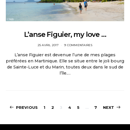
L’anse Figuier, my love …
25 AVRIL 2017
9 COMMENTAIRES
L’anse Figuier est devenue l’une de mes plages
préférées en Martinique. Elle se situe entre le joli bourg
de Sainte-Luce et du Marin, toutes deux dans le sud de
l’île.…
Pagination
PREVIOUS
1
2
3
4
5
…
7
NEXT
des