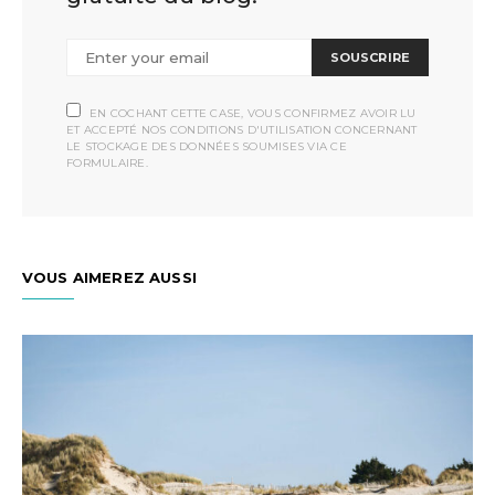
SOUSCRIRE
EN COCHANT CETTE CASE, VOUS CONFIRMEZ AVOIR LU
ET ACCEPTÉ NOS CONDITIONS D'UTILISATION CONCERNANT
LE STOCKAGE DES DONNÉES SOUMISES VIA CE
FORMULAIRE.
VOUS AIMEREZ AUSSI