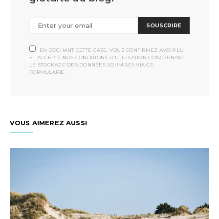
SOUSCRIRE
EN COCHANT CETTE CASE, VOUS CONFIRMEZ AVOIR LU
ET ACCEPTÉ NOS CONDITIONS D'UTILISATION CONCERNANT
LE STOCKAGE DES DONNÉES SOUMISES VIA CE
FORMULAIRE.
VOUS AIMEREZ AUSSI