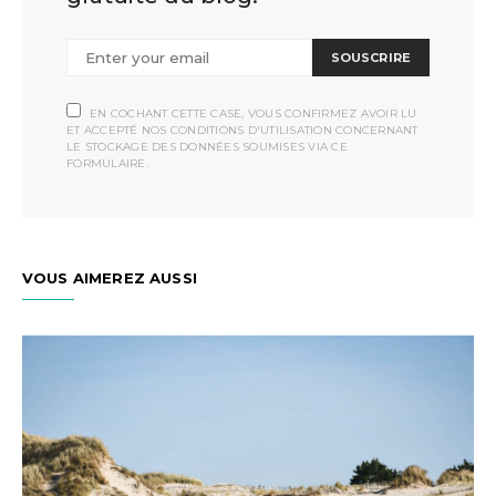
SOUSCRIRE
EN COCHANT CETTE CASE, VOUS CONFIRMEZ AVOIR LU
ET ACCEPTÉ NOS CONDITIONS D'UTILISATION CONCERNANT
LE STOCKAGE DES DONNÉES SOUMISES VIA CE
FORMULAIRE.
VOUS AIMEREZ AUSSI